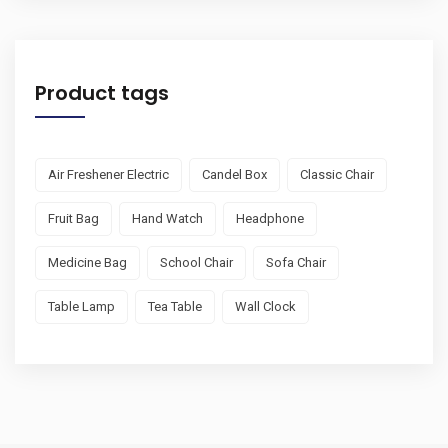
Product tags
Air Freshener Electric
Candel Box
Classic Chair
Fruit Bag
Hand Watch
Headphone
Medicine Bag
School Chair
Sofa Chair
Table Lamp
Tea Table
Wall Clock