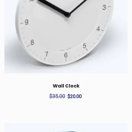
Wall Clock
Original
Current
$
35.00
$
20.00
price
price
was:
is:
$35.00.
$20.00.