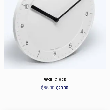
Wall Clock
Original
Current
$
35.00
$
20.00
price
price
was:
is:
$35.00.
$20.00.