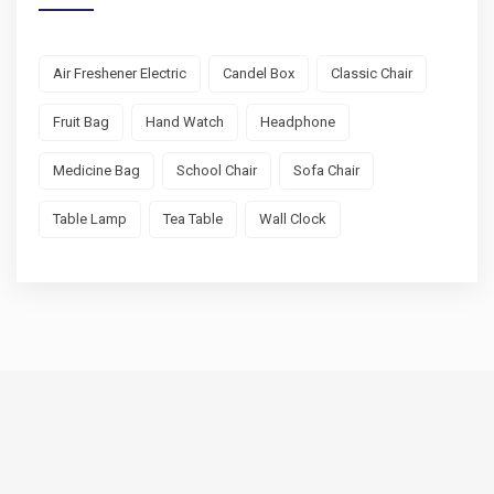
Air Freshener Electric
Candel Box
Classic Chair
Fruit Bag
Hand Watch
Headphone
Medicine Bag
School Chair
Sofa Chair
Table Lamp
Tea Table
Wall Clock